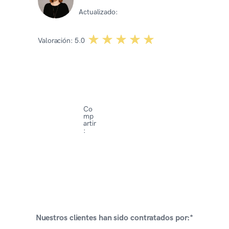
Actualizado:
23 10 2025
☆☆☆☆☆
★★★★★
Valoración:
5.0
Co
mp
artir
:
Nuestros clientes han sido contratados por:*