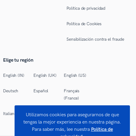
Política de privacidad
Política de Cookies
Sensibilización contra el fraude
Elige tu región
English (IN)
English (UK)
English (US)
Deutsch
Español
Français
(France)
Italiano
Polski
Português
Utilizamos cookies para asegurarnos de que
(Brasil)
tengas la mejor experiencia en nuestra página.
Para saber más, lee nuestra
Política de