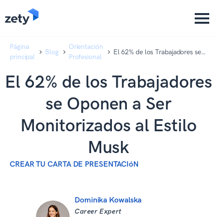
content
content
Página
Orientación
Blog
El 62% de los Trabajadores se
principal
Profesional
Oponen a Ser Monitorizados al
Estilo Musk
El 62% de los Trabajadores
se Oponen a Ser
Monitorizados al Estilo
Musk
CREAR TU CARTA DE PRESENTACIóN
Dominika Kowalska
Career Expert