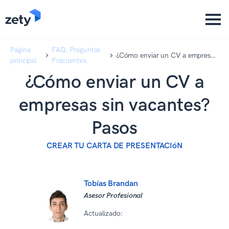
content
content
Página
FAQ: Preguntas
¿Cómo enviar un CV a empresas
principal
Frecuentes
sin vacantes? Pasos
¿Cómo enviar un CV a
empresas sin vacantes?
Pasos
CREAR TU CARTA DE PRESENTACIóN
Tobías Brandan
Asesor Profesional
Actualizado:
10 12 2025