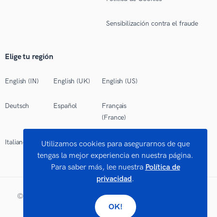
Sensibilización contra el fraude
Elige tu región
English (IN)
English (UK)
English (US)
Deutsch
Español
Français
(France)
Italiano
Polski
Português
Utilizamos cookies para asegurarnos de que
(Brasil)
tengas la mejor experiencia en nuestra página.
Para saber más, lee nuestra
Política de
privacidad
.
©
2026 Works Limited. Todos los derechos reservados.
OK!