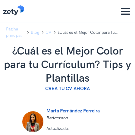
content
content
Página
Blog
CV
¿Cuál es el Mejor Color para tu
principal
Currículum? Tips y Plantillas
¿Cuál es el Mejor Color
para tu Currículum? Tips y
Plantillas
CREA TU CV AHORA
Marta Fernández Ferreira
Redactora
Actualizado:
08 07 2026