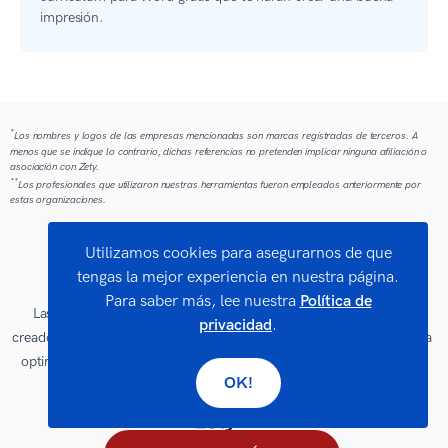
impresión.
*
Los nombres y logos de las empresas mencionadas son marcas registradas de terceros. A
menos que se indique lo contrario, dichas referencias no pretenden implicar ninguna afiliación o
asociación con Zety.
**
Los profesionales que utilizaron nuestras herramientas fueron empleados anteriormente por
estas organizaciones.
Utilizamos cookies para asegurarnos de que
tengas la mejor experiencia en nuestra página.
Para saber más, lee nuestra
Política de
Las plantillas de CV de Zety y nuestro editor profesional están
privacidad
.
creados por expertos en desarrollo de carrera. Elige la mejor plantilla
optimizada para ATS, lista para descargar y avalada por cientos de
OK!
opiniones, y consigue el trabajo que buscas.