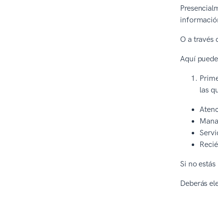
Presencialm
informaci
O a través 
Aquí puedes
Prime
las q
Atenc
Mana
Servi
Recié
Si no estás
Deberás ele