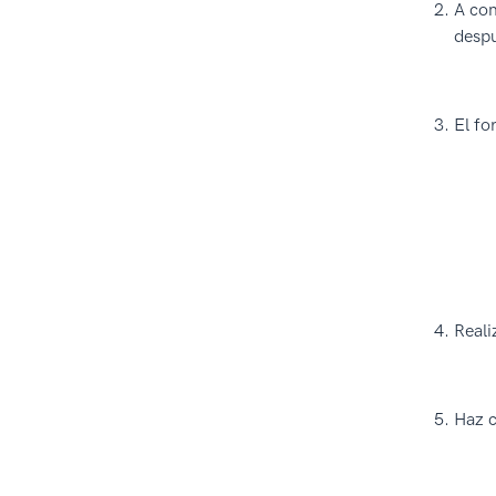
A con
despu
El fo
Reali
Haz c