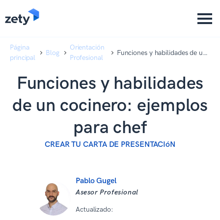
content
content
Página
Orientación
Blog
Funciones y habilidades de un
principal
Profesional
cocinero: ejemplos para chef
Funciones y habilidades
de un cocinero: ejemplos
para chef
CREAR TU CARTA DE PRESENTACIóN
Pablo Gugel
Asesor Profesional
Actualizado:
10 12 2025