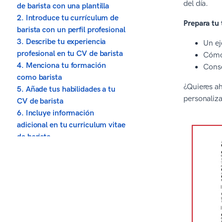
del día.
de barista con una plantilla
2. Introduce tu currículum de
Prepara tu 
barista con un perfil profesional
3. Describe tu experiencia
Un ej
profesional en tu CV de barista
Cómo 
4. Menciona tu formación
Conse
como barista
¿Quieres ah
5. Añade tus habilidades a tu
personaliz
CV de barista
6. Incluye información
adicional en tu curriculum vitae
de barista
7. Adjunta una carta de
presentación a tu CV de barista
Sobre el proceso editorial de
Zety
Fuentes