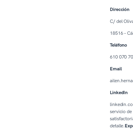
Dirección
C/ del Oliv
18516 – Cá
Teléfono
610 070 7
Email
ailen.her
LinkedIn
linkedin.c
servicio de
satisfactor
detalle.
Exp