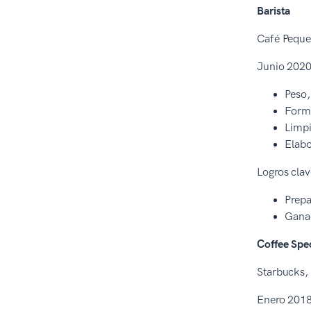
Barista
Café Pequeñ
Junio 2020
Peso,
Forma
Limpi
Elabo
Logros cla
Prepa
Ganad
Coffee Spec
Starbucks,
Enero 2018