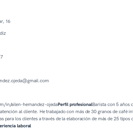
ar, 16
diz
07
nandez.ojeda@gmail.com
om/in/ailen-hernandez-ojeda
Perfil profesional
Barista con 5 años d
 atención al cliente. He trabajado con más de 30 granos de café in
ias para los clientes a través de la elaboración de más de 25 tipo
eriencia laboral