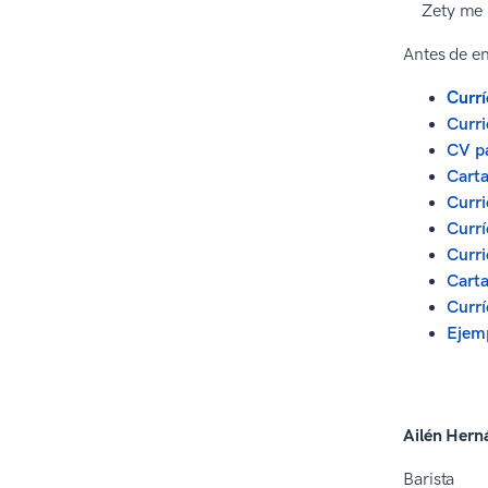
Zety me 
Antes de en
Currí
Curri
CV pa
Carta
Curri
Currí
Curr
Carta
Currí
Ejem
Ailén Hern
Barista