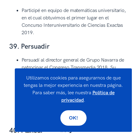
Participé en equipo de matemáticas universitario,
en el cual obtuvimos el primer lugar en el
Concurso Interuniversitario de Ciencias Exactas
2019.
39. Persuadir
Persuadí al director general de Grupo Navarra de
patrocinar el Congreso Transmedia 2018. Su
participación aumentó nuestro presupuesto
Utilizamos cookies para asegurarnos de que
general en un 10%.
tengas la mejor experiencia en nuestra página.
Para saber más, lee nuestra
Política de
Persuadí a la influencer Carol Peña de prestar su
privacidad
.
imagen para la campaña de recaudación de
fondos de la Asociación de Niños sin Hogar, la
cual logró reunir más de €5,000 euros.
OK!
40. Planear