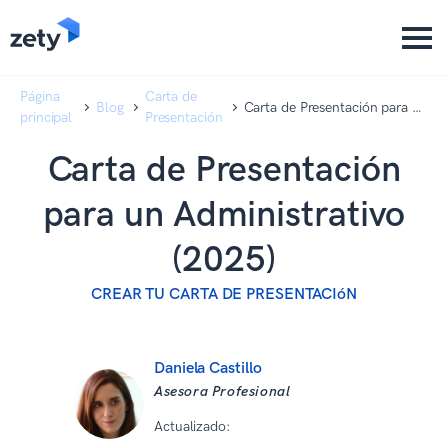
content
content
Página
Carta de
Blog
Carta de Presentación para un
principal
Presentación
Administrativo (2025)
Carta de Presentación
para un Administrativo
(2025)
CREAR TU CARTA DE PRESENTACIóN
Daniela Castillo
Asesora Profesional
Actualizado:
10 12 2025