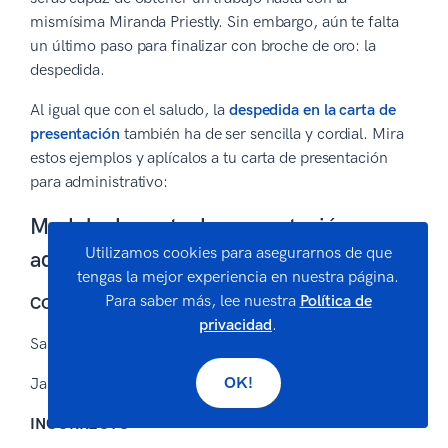
mismísima Miranda Priestly. Sin embargo, aún te falta
un último paso para finalizar con broche de oro: la
despedida.
Al igual que con el saludo, la
despedida en la carta de
presentación
también ha de ser sencilla y cordial. Mira
estos ejemplos y aplícalos a tu carta de presentación
para administrativo:
Modelo de carta de presentación para
Utilizamos cookies para asegurarnos de que
administrativo – Despedida
tengas la mejor experiencia en nuestra página.
Para saber más, lee nuestra
Política de
CORRECTO
privacidad
.
Saludos cordiales,
OK!
Jaime Bustamante
INCORRECTO