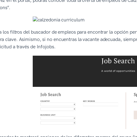
ez en el portal, podrás conocer toda la oferta de empleos de Calz
ions”.
za los filtros del buscador de empleos para encontrar la opción perf
ra clave. Asimismo, si no encuentras la vacante adecuada, siemp
licitud a través de Infojobs.