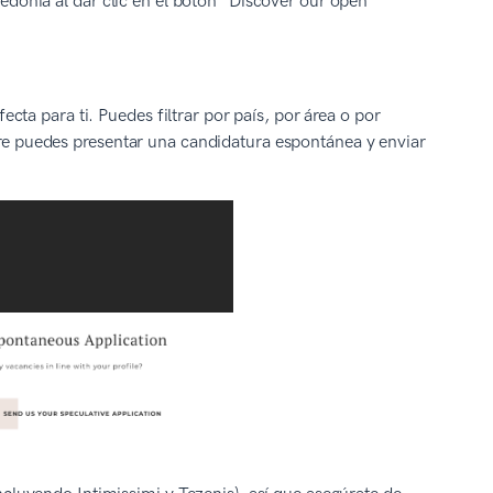
edonia al dar clic en el botón “Discover our open
ecta para ti. Puedes filtrar por país, por área o por
re puedes presentar una candidatura espontánea y enviar