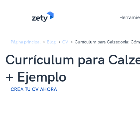
content
content
Herramie
Página principal
Blog
CV
Currículum para Calzedonia: Cóm
Currículum para Calz
+ Ejemplo
CREA TU CV AHORA