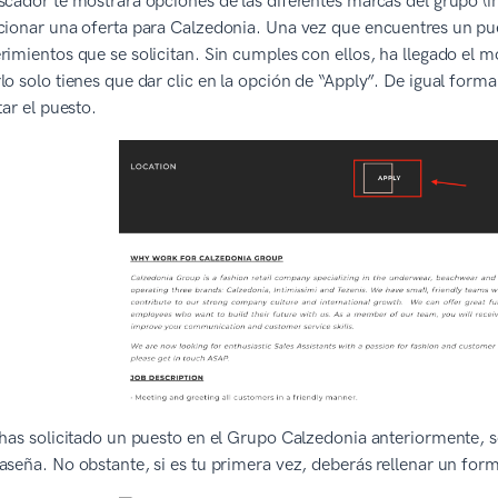
scador te mostrará opciones de las diferentes marcas del grupo (i
cionar una oferta para Calzedonia. Una vez que encuentres un puest
rimientos que se solicitan. Sin cumples con ellos, ha llegado el 
lo solo tienes que dar clic en la opción de “Apply”. De igual form
tar el puesto.
 has solicitado un puesto en el Grupo Calzedonia anteriormente, s
aseña. No obstante, si es tu primera vez, deberás rellenar un form