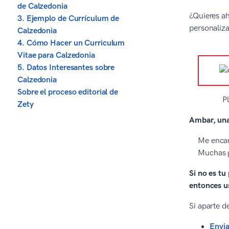
de Calzedonia
¿Quieres ah
3. Ejemplo de Currículum de
personaliz
Calzedonia
4. Cómo Hacer un Curriculum
Vitae para Calzedonia
5. Datos Interesantes sobre
Calzedonia
Sobre el proceso editorial de
P
Zety
Ambar, una 
Me encan
Muchas g
Si no es tu
entonces us
Si aparte d
Envia