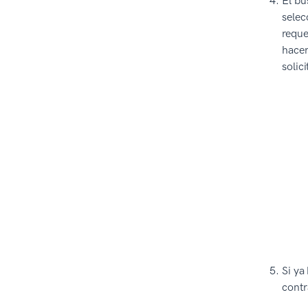
El bu
selec
reque
hacer
solici
Si ya
contr