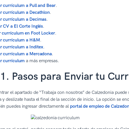
r currículum a Pull and Bear
.
r currículum a Decathlon
.
r currículum a Decimas
.
r CV a El Corte Inglés
.
 currículum en Foot Locker
.
ar currículum a H&M
.
r currículum a Inditex
.
r currículum a Mercadona
.
r currículum
a más empresas.
1. Pasos para Enviar tu Cur
trar el apartado de “Trabaja con nosotros” de Calzedonia puede 
 y deslízate hasta el final de la sección de inicio. La opción se e
én puedes ingresar directamente al
portal de empleo de Calzedon