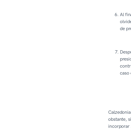
Al fi
olvid
de pr
Despu
presi
contr
caso 
Calzedonia 
obstante, 
incorporar 