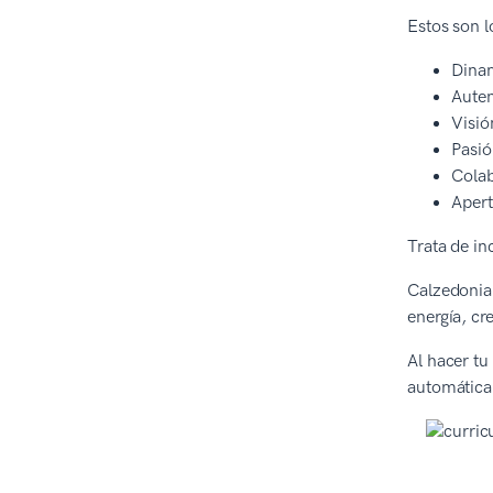
Estos son l
Dina
Auten
Visió
Pasió
Cola
Apert
Trata de in
Calzedonia 
energía, cr
Al hacer tu
automática