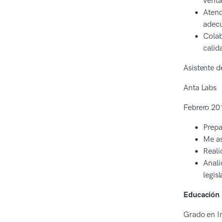
venta
Atend
adecu
Colab
calid
Asistente d
Anta Labs
Febrero 201
Prepa
Me as
Reali
Anali
legis
Educación
Grado en I