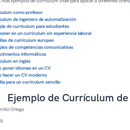
s más ejemplos de curriculum vitae para aplicar a diferentes ofer
ículum como profesor
culum de ingeniero de automatización
lo de currículum para estudiantes
oner en un currículum sin experiencia laboral
illas de currículum europeo
plos de competencias comunicativas
imientos informáticos
culum en inglés
 poner idiomas en un CV
 hacer un CV moderno
illa para un currículum sencillo
Ejemplo de Currículum de
rillo Ortega
58