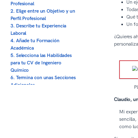
Un ej
Profesional
Todas
2. Elige entre un Objetivo y un
Qué t
Perfil Profesional
Un fo
3. Describe tu Experiencia
Laboral
¿Quieres ah
4. Añade tu Formación
personaliz
Académica
5. Selecciona las Habilidades
para tu CV de Ingeniero
Químico
6. Termina con unas Secciones
Adicionales
P
7. Considera Añadir una Carta
Claudio, un
de Presentación de Ingeniero
Químico
Mi exper
En Resumen
sencilla
Sobre el proceso editorial de
como luc
Zety
Fuentes