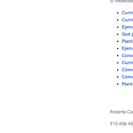
Si necesita
Curr
Currí
Ejemp
Qué p
Plant
Ejem
Conoc
Currí
Cómo
Cómo
Plant
Roberta Car
910 606 4