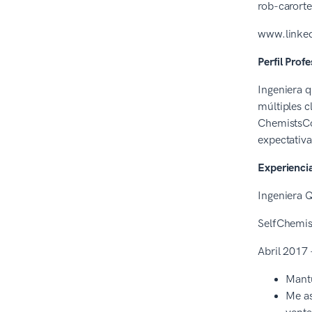
rob-caror
www.linked
Perfil Profe
Ingeniera 
múltiples c
ChemistsCo.
expectativa
Experiencia
Ingeniera 
SelfChemis
Abril 2017 
Mantu
Me as