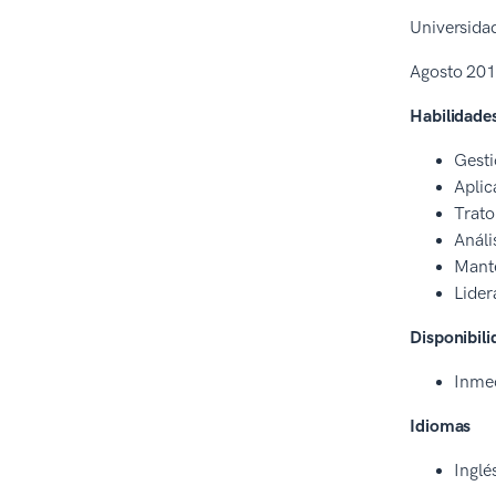
Universida
Agosto 201
Habilidade
Gesti
Aplic
Trato
Análi
Mante
Lider
Disponibili
Inme
Idiomas
Inglé