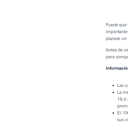
Puede que 
importante.
planear un 
Antes de v
para compar
Información
Las c
La me
18,6 
prome
El 10
sus c