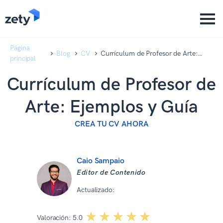
content
content
Página
Blog
CV
Currículum de Profesor de Arte:
principal
Ejemplos y Guía
Currículum de Profesor de
Arte: Ejemplos y Guía
CREA TU CV AHORA
Caio Sampaio
Editor de Contenido
Actualizado:
06 07 2026
☆☆☆☆☆
★★★★★
Valoración:
5.0