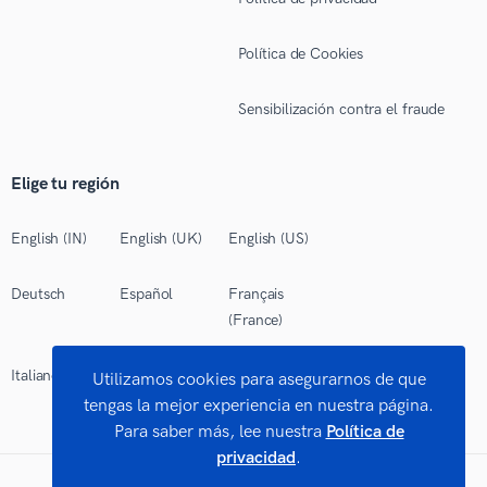
Política de Cookies
Sensibilización contra el fraude
Elige tu región
English (IN)
English (UK)
English (US)
Deutsch
Español
Français
(France)
Italiano
Polski
Português
Utilizamos cookies para asegurarnos de que
(Brasil)
tengas la mejor experiencia en nuestra página.
Para saber más, lee nuestra
Política de
privacidad
.