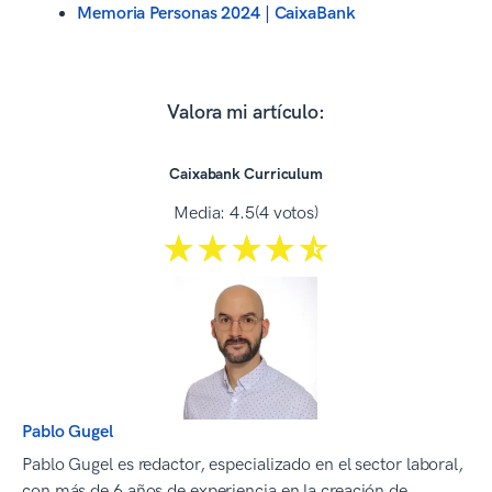
Memoria Personas 2024 | CaixaBank
Valora mi artículo:
Caixabank Curriculum
Media:
4.5
(4 votos)
☆☆☆☆☆
★★★★★
Pablo Gugel
Pablo Gugel es redactor, especializado en el sector laboral,
con más de 6 años de experiencia en la creación de