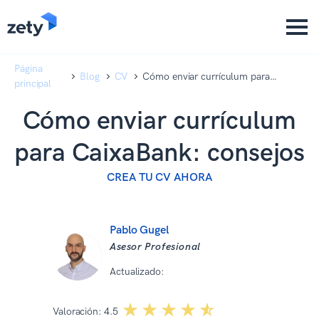
content
content
Página
Blog
CV
Cómo enviar currículum para
principal
CaixaBank: consejos
Cómo enviar currículum
para CaixaBank: consejos
CREA TU CV AHORA
Pablo Gugel
Asesor Profesional
Actualizado:
06 07 2026
☆☆☆☆☆
★★★★★
Valoración:
4.5