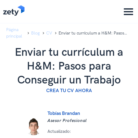
content
content
Página
Blog
CV
Enviar tu currículum a H&M: Pasos
principal
para Conseguir un Trabajo
Enviar tu currículum a
H&M: Pasos para
Conseguir un Trabajo
CREA TU CV AHORA
Tobías Brandan
Asesor Profesional
Actualizado:
08 07 2026