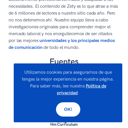
necesidades. El contenido de Zety es lo que atrae a más
de 6 millones de lectores a nuestro sitio cada año. Pero
no nos detenemos ahí. Nuestro equipo lleva a cabo
investigaciones originales para comprender mejor el
mercado laboral y nos enorgullecemos de ser citados
por las mejores
universidades y los principales medios
de comunicación
de todo el mundo.
Fuentes
Utilizamos cookies para asegurarnos de que
H&M España | Estado de Información No
tengas la mejor experiencia en nuestra página.
Financiera 2024
Para saber más, lee nuestra
Política de
privacidad
.
Valora mi artículo:
OK!
Hm Curriculum