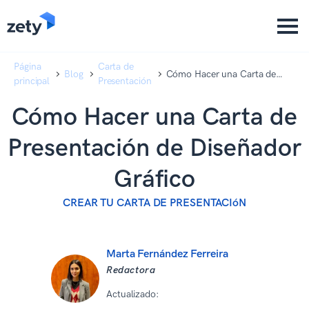
content
content
Página
Carta de
Blog
Cómo Hacer una Carta de
principal
Presentación
Presentación de Diseñador
Gráfico
Cómo Hacer una Carta de
Presentación de Diseñador
Gráfico
CREAR TU CARTA DE PRESENTACIóN
Marta Fernández Ferreira
Redactora
Actualizado:
06 07 2026