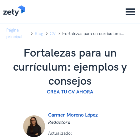
content
content
Página
Blog
CV
Fortalezas para un currículum:
principal
ejemplos y consejos
Fortalezas para un
currículum: ejemplos y
consejos
CREA TU CV AHORA
Carmen Moreno López
Redactora
Actualizado:
06 07 2026