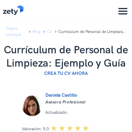
content
content
Página
Blog
CV
Currículum de Personal de Limpieza:
principal
Ejemplo y Guía
Currículum de Personal de
Limpieza: Ejemplo y Guía
CREA TU CV AHORA
Daniela Castillo
Asesora Profesional
Actualizado:
08 07 2026
☆☆☆☆☆
★★★★★
Valoración:
5.0