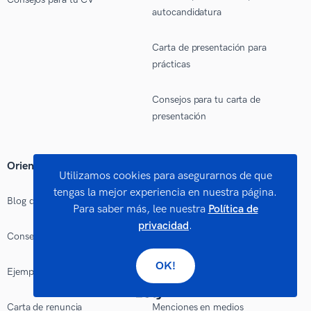
autocandidatura
Carta de presentación para
prácticas
Consejos para tu carta de
presentación
Orientación profesional
Soporte
Utilizamos cookies para asegurarnos de que
tengas la mejor experiencia en nuestra página.
Blog de orientación profesional
Sobre nosotros
Para saber más, lee nuestra
Política de
privacidad
.
Consejos para hojas de vida
Contacto
OK!
Ejemplo de Hoja de vida
Línea editorial
Carta de renuncia
Menciones en medios