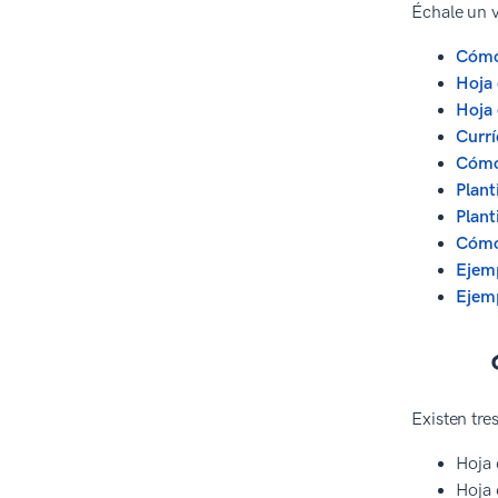
Échale un v
Cómo 
Hoja 
Hoja 
Currí
Cómo
Plant
Plant
Cómo 
Ejemp
Ejemp
Existen tre
Hoja 
Hoja 