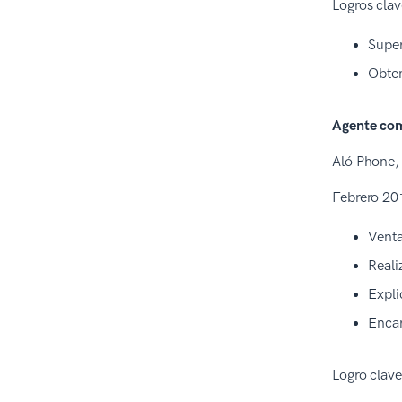
Logros cla
Super
Obten
Agente co
Aló Phone, 
Febrero 20
Venta
Reali
Expli
Encar
Logro clav