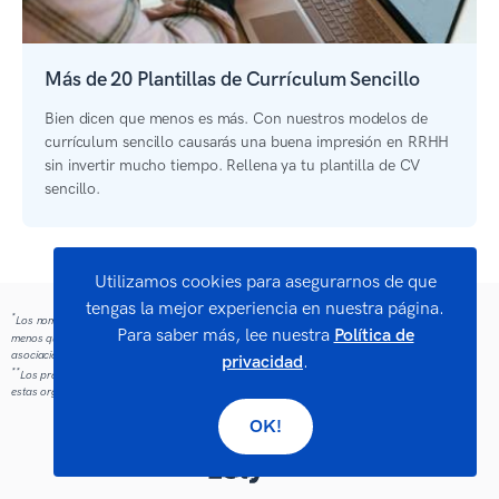
Más de 20 Plantillas de Currículum Sencillo
Bien dicen que menos es más. Con nuestros modelos de
currículum sencillo causarás una buena impresión en RRHH
sin invertir mucho tiempo. Rellena ya tu plantilla de CV
sencillo.
Utilizamos cookies para asegurarnos de que
tengas la mejor experiencia en nuestra página.
*
Los nombres y logos de las empresas mencionadas son marcas registradas de terceros. A
Para saber más, lee nuestra
Política de
menos que se indique lo contrario, dichas referencias no pretenden implicar ninguna afiliación o
asociación con Zety.
privacidad
.
**
Los profesionales que utilizaron nuestras herramientas fueron empleados anteriormente por
estas organizaciones.
OK!