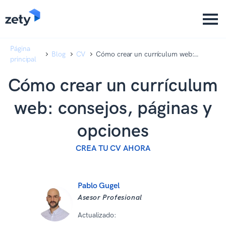
content
content
Página
Blog
CV
Cómo crear un currículum web:
principal
consejos, páginas y opciones
Cómo crear un currículum
web: consejos, páginas y
opciones
CREA TU CV AHORA
Pablo Gugel
Asesor Profesional
Actualizado:
10 12 2025